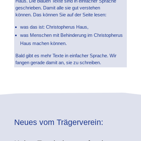
Haus.
Die blauen Texte sind in einfacher Sprache
e
geschrieben. Damit alle sie gut verstehen
können.
Das können Sie auf der Seite lesen:
g
was das ist: Christopherus Haus,
was Menschen mit Behinderung im Christopherus
e
Haus machen können.
n
Bald gibt es mehr Texte in einfacher Sprache. Wir
fangen gerade damit an, sie zu schreiben.
–
im
L
e
Neues vom Trägerverein:
b