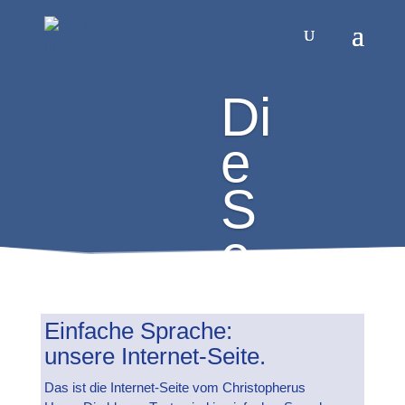
Di
e
S
e
el
e
Einfache Sprache:
unsere Internet-Seite.
pfl
Das ist die Internet-Seite vom Christopherus