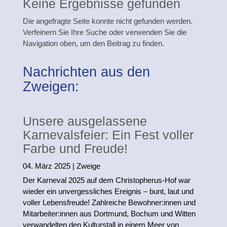
Keine Ergebnisse gefunden
e
Die angefragte Seite konnte nicht gefunden werden.
Verfeinern Sie Ihre Suche oder verwenden Sie die
n,
Navigation oben, um den Beitrag zu finden.
im
Nachrichten aus den
Zweigen:
L
er
Unsere ausgelassene
Karnevalsfeier: Ein Fest voller
n
Farbe und Freude!
04. März 2025
|
Zweige
e
Der Karneval 2025 auf dem Christopherus-Hof war
wieder ein unvergessliches Ereignis – bunt, laut und
n,
voller Lebensfreude! Zahlreiche Bewohner:innen und
Mitarbeiter:innen aus Dortmund, Bochum und Witten
verwandelten den Kulturstall in einem Meer von