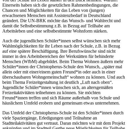
Einerseits haben sich die gesetzlichen Rahmenbedingungen, die
Chancen und Möglichkeiten für das Leben von (jungen)
erwachsenen Menschen mit Assistenzbedarf in Deutschland
geändert. Die UN-BRK möchte das Wunsch- und Wahlrecht und
damit die Selbstbestimmung z.B. in Bezug auf Teilhabe am
Arbeitsleben und eine selbstbestimmte Wohnform stärken.
Auch die jugendlichen Schüler*innen selbst wünschen sich mehr
Wahlmöglichkeiten für ihr Leben nach der Schule, z.B. in Bezug
auf eine spätere Beschäftigung. Ihre Berufswünsche sind nicht
immer in den Arbeitsbereichen der Werkstätten für behinderte
Menschen (WfbM) abgebildet. Beim Thema Wohnen äußern mehr
Schüler*innen der Christopherus-Schule den Wunsch, „später mal
allein oder mit einer/einem guten Freund*in oder auch in einer
überschaubaren Wohngemeinschaft“ wohnen zu können. Und auch
beim Thema Freizeitgestaltung ist deutlich „Luft nach oben“.
Jugendliche Schüler*innen wünschen sich, an altersgemäßen
Freizeitaktivitäten teilnehmen zu können. Sie möchten
Freund*innen treffen und sich Räume außerhalb von Schule und
häuslichem Umfeld erobern und gemeinsam etwas unternehmen.
Das Umfeld der Christopherus-Schule ist den Schüler*innen durch
viele Spaziergänge, Erledigungen und Teilnahme an
Stadtteilaktivitäten gut vertraut. Daran möchten wir mit dem Projekt
anknüpfen und im Stadtteil Gerthe neue Möglichkeiten für Teilhabe