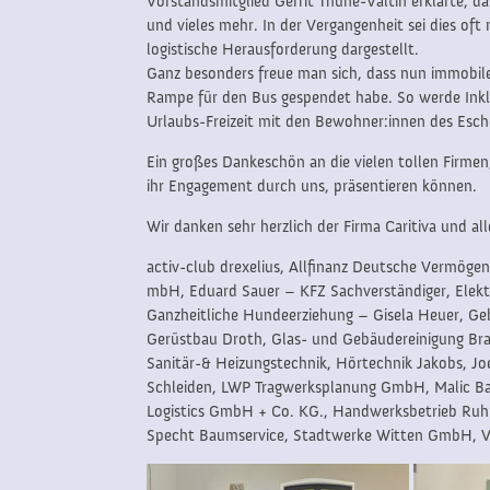
Vorstandsmitglied Gerrit Thüne-Valtin erklärte, d
und vieles mehr. In der Vergangenheit sei dies o
logistische Herausforderung dargestellt.
Ganz besonders freue man sich, dass nun immobil
Rampe für den Bus gespendet habe. So werde Inklus
Urlaubs-Freizeit mit den Bewohner:innen des Esc
Ein großes Dankeschön an die vielen tollen Firmen
ihr Engagement durch uns, präsentieren können.
Wir danken sehr herzlich der Firma Caritiva und a
activ-club drexelius, Allfinanz Deutsche Vermög
mbH, Eduard Sauer – KFZ Sachverständiger, Elek
Ganzheitliche Hundeerziehung – Gisela Heuer, Ge
Gerüstbau Droth, Glas- und Gebäudereinigung Br
Sanitär-& Heizungstechnik, Hörtechnik Jakobs, J
Schleiden, LWP Tragwerksplanung GmbH, Malic 
Logistics GmbH + Co. KG., Handwerksbetrieb Ruh
Specht Baumservice, Stadtwerke Witten GmbH, Ve