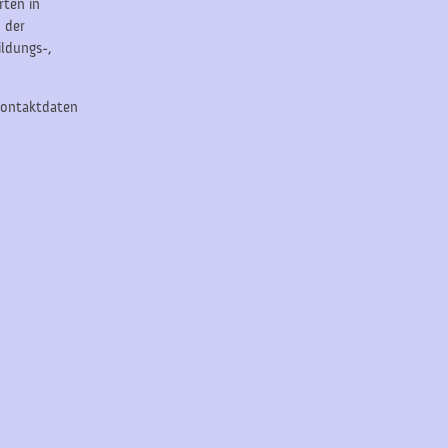
rten in
 der
ildungs-,
 Kontaktdaten
!