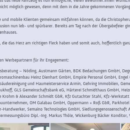
ass das neue Fahrzeug es nun ermögliche, vielen Bewohner:innen Wünsche
ft nicht möglich gewesen, denn mit dem in die Jahre gekommenen Vorgän
e und mobile Klienten gemeinsam mitfahren können, da die Christopheru
ion nun leb- und spürbarer. Bereits am Tag nach der Übergabefeier ging
henhauses.
, die das Herz am richtigen Fleck haben und somit auch, hoffentlich ganz
llen Werbepartnern für ihr Engagement:
ensberatung – Nöding, Austmann Gärten, BDK Bedachungen GmbH, Degner
tromaschinenbau Heinz Dienhart GmbH, Empirie Personal GmbH, Engel
bäudereinigung und Haumeisterservice Armin, Gehring Immobilien, Gemei
aukhoff, GLS Gemeinschaftsbank eG, Härterei Schmidthaus GmbH, Heiz
oe Krohm & Alexander Schmidt GbR, Kfz Gutachter Stahl, Kfz-Werkstatt 
Bauunternehmen, OM Galabau GmbH, Oppermann + Roß GbR, Parkhotel 
r-Handwerker, Semaino Technologies GmbH, Siedlungsgenossenschaft Ar
rmessungsbüro Dipl.-Ing. Markus Thöle, Wickenburg Bäcker Konditor, 