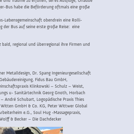
 und Träume zu erfüllen, sei es Ausflüge, Urlaube
ger-Bus habe die Beförderung oftmals eine große
s-Lebensgemeinschaft obendrein eine Rolli-
 der Bus auf seine erste große Reise: eine
 bald, regional und überregional ihre Firmen und
 Metalldesign, Dr. Spang Ingenieurgesellschaft
 Gebäudereinigung, Fidus Bau GmbH,
nschaftspraxis Klinkowski – Schulz – Weist,
ungs u- Sanitärtechnik Georg Gnoth, Horbach
– André Schubart, Logopädische Praxis Thies
Witten GmbH & Co. KG, Peter Wittwer Global
beiterheim e.G., Soul Hug -Massagepraxis,
Wolff & Becker – Die Dachdecker